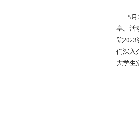
8
享。活
院20
们深入
大学生